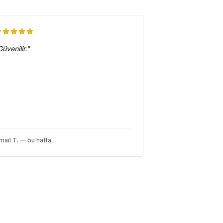
Güvenilir.
"
mail T. — bu hafta