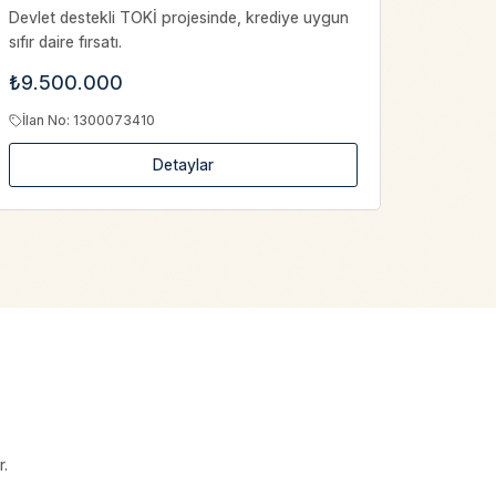
Devlet destekli TOKİ projesinde, krediye uygun
Yenidoğ
sıfır daire fırsatı.
alanları
Yenidoğa
₺9.500.000
₺13.2
İlan No
:
1300073410
Detaylar
.