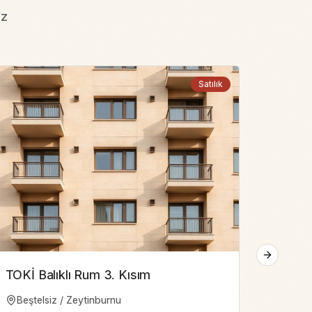
iz
Satılık
Next slide
TOKİ Balıklı Rum 3. Kısım
Zeytin
Beştelsiz / Zeytinburnu
Yenid