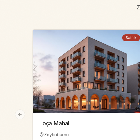
Z
Satılık
Previous slide
Loça Mahal
Zeytinburnu