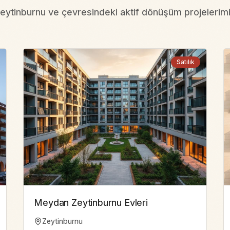
eytinburnu ve çevresindeki aktif dönüşüm projelerim
Satılık
Meydan Zeytinburnu Evleri
Zeytinburnu